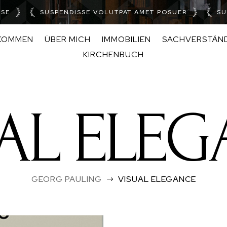
SSE
SUSPENDISSE VOLUTPAT AMET POSUER
SU
KOMMEN
ÜBER MICH
IMMOBILIEN
SACHVERSTÄN
KIRCHENBUCH
AL ELE
GEORG PAULING
VISUAL ELEGANCE
$